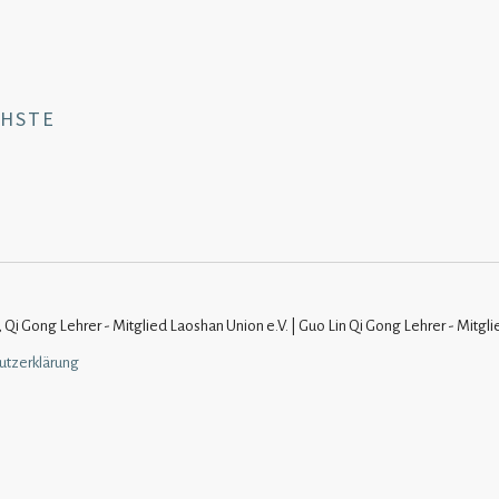
HSTE
 Qi Gong Lehrer - Mitglied Laoshan Union e.V. | Guo Lin Qi Gong Lehrer - Mitgl
tzerklärung