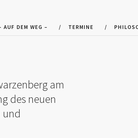
– AUF DEM WEG –
TERMINE
PHILOS
warzenberg am
ng des neuen
M und