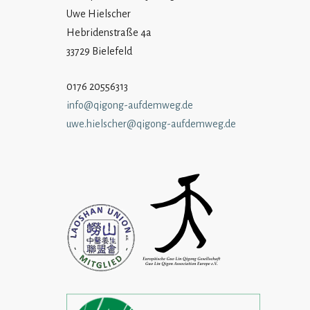
Uwe Hielscher
Hebridenstraße 4a
33729 Bielefeld
0176 20556313
info@qigong-aufdemweg.de
uwe.hielscher@qigong-aufdemweg.de