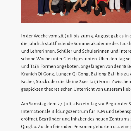
In der Woche vom 28. Juli bis zum 3. August gab es i
die jährlich stattfindende Sommerakademie des Laos
und Lehrerinnen, Schüler und Schülerinnen und Inter
schöne Woche unter Gleichgesinnten. Über den Tag ve
und TaiJi Formen angeboten, angefangen von den 18 
Kranich Qi Gong, Lungen Qi Gong, Bailong Ball bis zu
Fächer, Stock oder die kleine 24er TaiJi Form. Zwisch
gespickten theoretischen Unterricht von unserem liebe
Am Samstag dem 27. Juli, also ein Tag vor Beginn de
Internationale Bildungszentrum für TCM und Lebenspf
eröffnet. Begründer und Inhaber des neuen Zentrums 
Qingbo. Zu den feiernden Personen gehörten u.a. ein