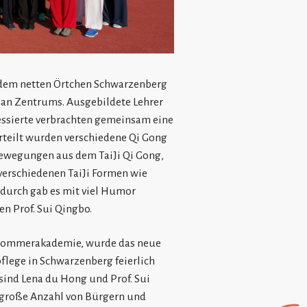
n dem netten Örtchen Schwarzenberg
han Zentrums. Ausgebildete Lehrer
essierte verbrachten gemeinsam eine
rteilt wurden verschiedene Qi Gong
Bewegungen aus dem TaiJi Qi Gong,
 verschiedenen TaiJi Formen wie
endurch gab es mit viel Humor
n Prof. Sui Qingbo.
r Sommerakademie, wurde das neue
lege in Schwarzenberg feierlich
sind Lena du Hong und Prof. Sui
e große Anzahl von Bürgern und